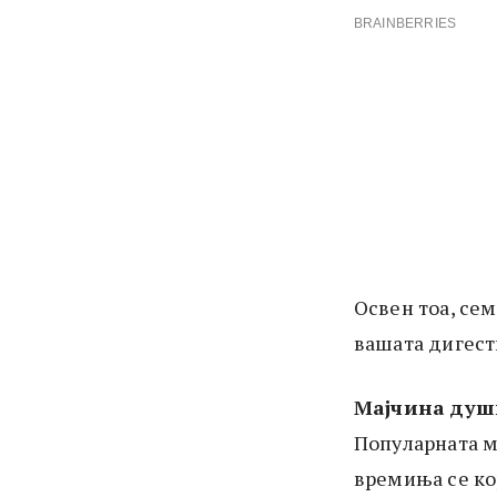
Освен тоа, сем
вашата дигести
Мајчина душ
Популарната 
времиња се ко