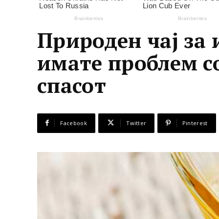
Природен чај за 
имате проблем со
спасот
Facebook
Twitter
Pinterest