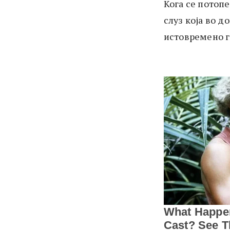
Кога се потоп
слуз која во д
истовремено г