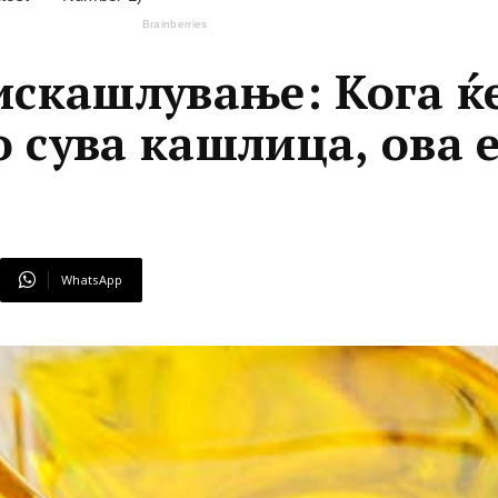
искашлување: Кога ќ
 сува кашлица, ова 
WhatsApp