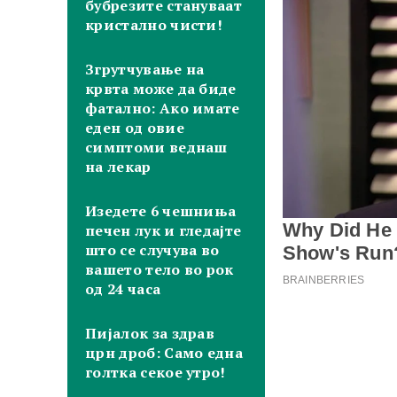
бубрезите стануваат
кристално чисти!
Згрутчување на
крвта може да биде
фатално: Aко имате
еден од овие
симптоми веднаш
на лекар
Изедете 6 чешниња
печен лук и гледајте
што се случува во
вашето тело во рок
од 24 часа
Пијалок за здрав
црн дроб: Само една
голтка секое утро!