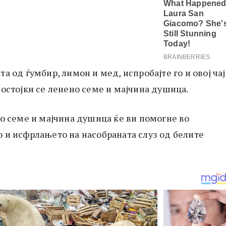
а од ѓумбир, лимон и мед, испробајте го и овој чај
состојки се ленено семе и мајчина душица.
но семе и мајчина душица ќе ви помогне во
 и исфрлањето на насобраната слуз од белите