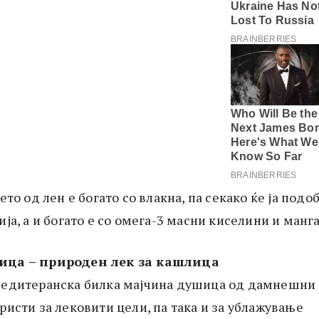
ето од лен е богато со влакна, па секако ќе ја подо
ја, а и богато е со омега-3 масни киселини и манга
ица – природен лек за кашлица
медитеранска билка мајчина душица од дамнешни
ристи за лековити цели, па така и за ублажување