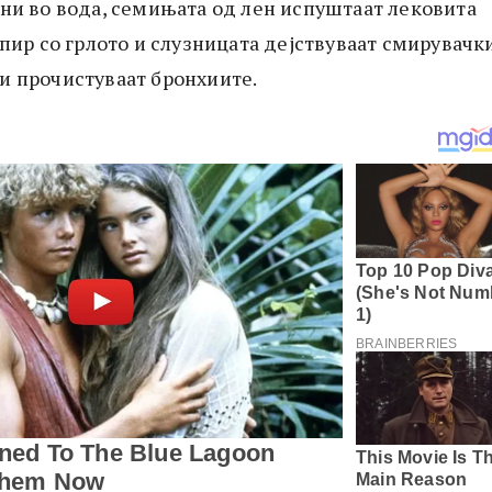
ени во вода, семињата од лен испуштаат лековита
опир со грлото и слузницата дејствуваат смирувачк
и прочистуваат бронхиите.