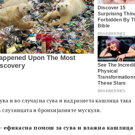
вува и во случај на сува и надразнета кашлица така
а слузницата и бронхијалните мускули.
 – ефикасна помош за сува и влажна кашлица