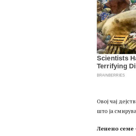
Овој чај дејст
што ја смирув
Ленено семе