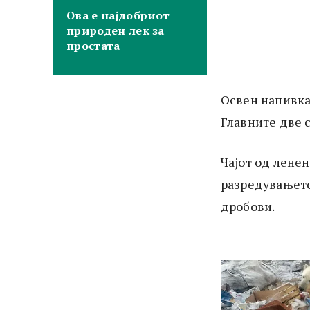
Ова е најдобриот
природен лек за
простата
Освен напивкат
Главните две 
Чајот од лене
разредувањето
дробови.