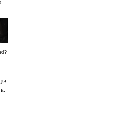
бри
н.