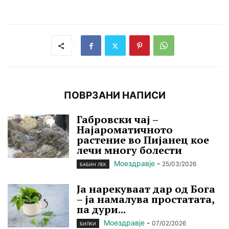
ПОВРЗАНИ НАПИСИ
Габровски чај –
Најароматичното
растение во Пијанец кое
лечи многу болести
Моездравје
-
25/03/2026
БАБИН ЛЕК
Ја нарекуваат дар од Бога
– ја намалува простатата,
па дури...
Моездравје
-
07/02/2026
БИЛКИ