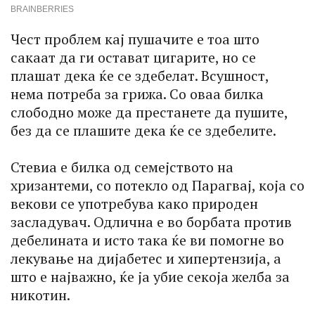
Чест проблем кај пушачите е тоа што
сакаат да ги остават цигарите, но се
плашат дека ќе се здебелат. Всушност,
нема потреба за грижа. Со оваа билка
слободно може да престанете да пушите,
без да се плашите дека ќе се здебелите.
Стевиа е билка од семејството на
хризантеми, со потекло од Парагвај, која со
векови се употребува како природен
засладувач. Одлична е во борбата против
дебелината и исто така ќе ви помогне во
лекување на дијабетес и хипертензија, а
што е најважно, ќе ја убие секоја желба за
никотин.