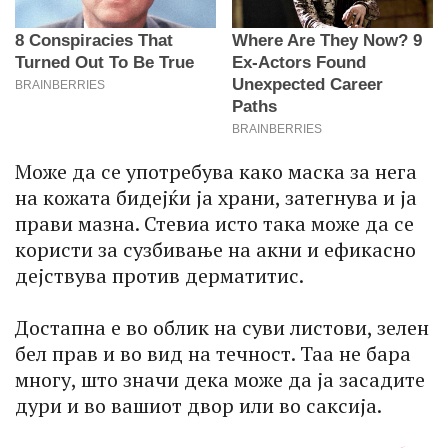
Може да се употребува како маска за нега
на кожата бидејќи ја храни, затегнува и ја
прави мазна. Стевиа исто така може да се
користи за сузбивање на акни и ефикасно
дејствува против дерматитис.
Достапна е во облик на суви листови, зелен
бел прав и во вид на течност. Таа не бара
многу, што значи дека може да ја засадите
дури и во вашиот двор или во саксија.